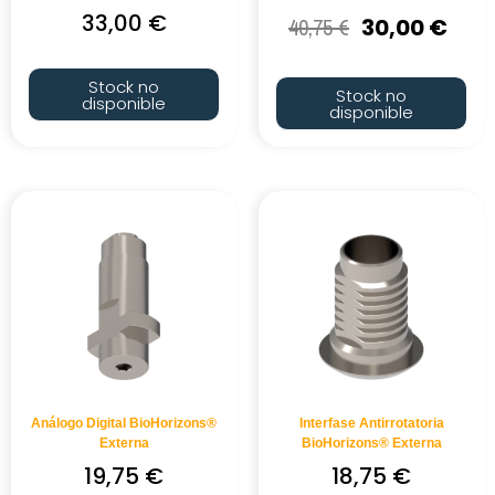
33,00
€
40,75
€
30,00
€
Stock no
Stock no
disponible
disponible
Análogo Digital BioHorizons®
Interfase Antirrotatoria
Externa
BioHorizons® Externa
19,75
€
18,75
€