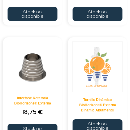
Stock no
Stock no
disponible
disponible
Interfase Rotatoria
Tornillo Dinámico
BioHorizons® Externa
BioHorizons® Externa
18,75
€
Dinamic Abutment®
Stock no
disponible
Stock no