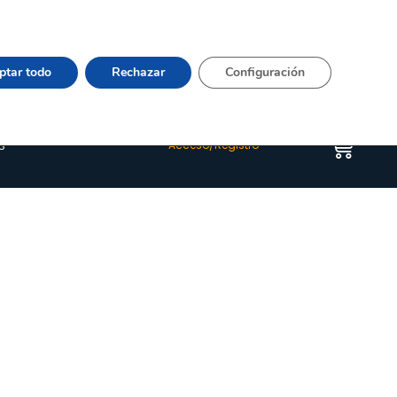
Vier 9:00–15:00 Tel:
964 20 24 44
– mail:
Quienes somos
Happyblog
Contacto
ptar todo
Rechazar
Configuración
s
Acceso/Registro