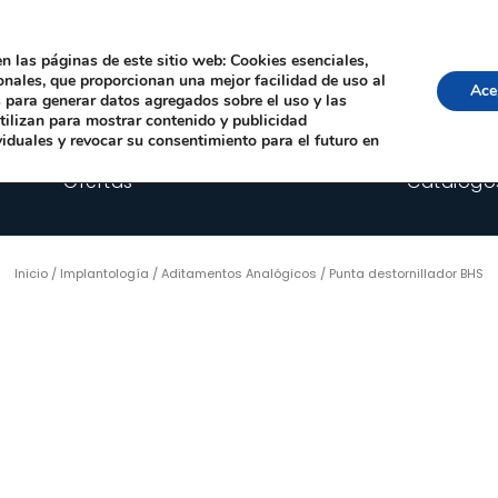
Local, 12006 Castelló de la Plana
· Horario: Lun-Juev 9:00–14:00, 16:00–19:00 · 
comercial@happyimplants.com
n las páginas de este sitio web: Cookies esenciales,
ionales, que proporcionan una mejor facilidad de uso al
Ace
os para generar datos agregados sobre el uso y las
utilizan para mostrar contenido y publicidad
viduales y revocar su consentimiento para el futuro en
Ofertas
Catálogo
Inicio
/
Implantología
/
Aditamentos Analógicos
/ Punta destornillador BHS