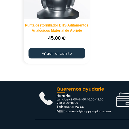
Punta destornillador BHS Aditamentos
Analógicos Material de Apriete
45,00
€
Añadir al carrito