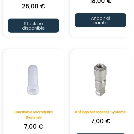
18,00
€
25,00
€
Añadir al
carrito
Stock no
disponible
Calcinable Microdent®
Análogo Microdent® System®
System®
7,00
€
7,00
€