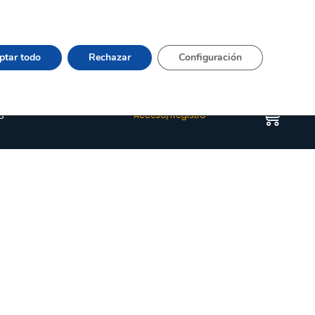
Vier 9:00–15:00 Tel:
964 20 24 44
– mail:
Quienes somos
Happyblog
Contacto
ptar todo
Rechazar
Configuración
s
Acceso/Registro