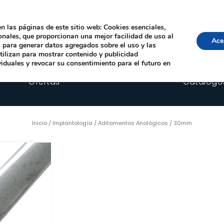
Local, 12006 Castelló de la Plana
· Horario: Lun-Juev 9:00–14:00, 16:00–19:00 · 
comercial@happyimplants.com
n las páginas de este sitio web: Cookies esenciales,
ionales, que proporcionan una mejor facilidad de uso al
Ace
os para generar datos agregados sobre el uso y las
utilizan para mostrar contenido y publicidad
viduales y revocar su consentimiento para el futuro en
Ofertas
Catálogo
Inicio
/
Implantología
/
Aditamentos Analógicos
/ 30mm