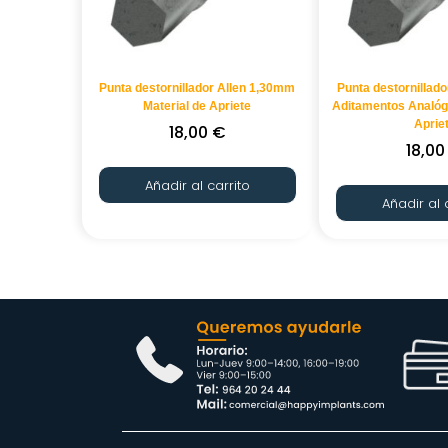
Punta destornillador Allen 1,30mm
Punta destornillad
Material de Apriete
Aditamentos Analógi
Aprie
18,00
€
18,0
Añadir al carrito
Añadir al 