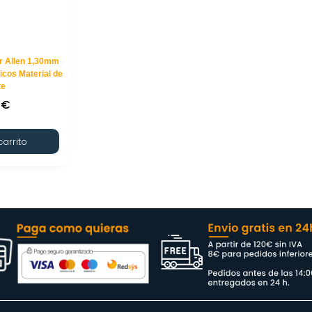
or Allen 1,30mm
cos Material de
te
0
€
carrito