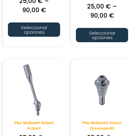
25,00
€
–
25,00
€
–
90,00
€
90,00
€
Seleccionar
opciones
Seleccionar
opciones
Pilar Multiunit® Nobel®
Pilar Multiunit® Astra®
Active®
Osseospeed®