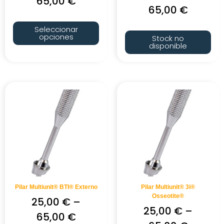
65,00
€
65,00
€
Seleccionar
opciones
Stock no
disponible
Pilar Multiunit® BTI® Externo
Pilar Multiunit® 3i®
Osseotite®
25,00
€
–
25,00
€
–
65,00
€