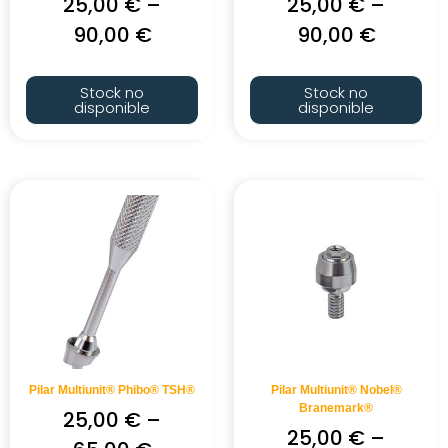
25,00
€
–
25,00
€
–
90,00
€
90,00
€
Stock no
Stock no
disponible
disponible
Pilar Multiunit® Phibo® TSH®
Pilar Multiunit® Nobel®
Branemark®
25,00
€
–
25,00
€
–