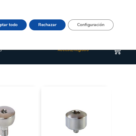
Vier 9:00–15:00 Tel:
964 20 24 44
– mail:
Quienes somos
Happyblog
Contacto
ptar todo
Rechazar
Configuración
s
Acceso/Registro