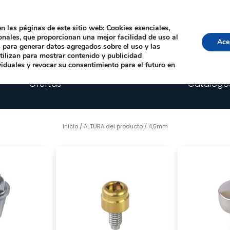
Local, 12006 Castelló de la Plana
· Horario: Lun-Juev 9:00–14:00, 16:00–19:00 · 
comercial@happyimplants.com
n las páginas de este sitio web: Cookies esenciales,
ionales, que proporcionan una mejor facilidad de uso al
Ace
os para generar datos agregados sobre el uso y las
utilizan para mostrar contenido y publicidad
viduales y revocar su consentimiento para el futuro en
Ofertas
Catálogo
Inicio
/ ALTURA del producto / 4,5mm