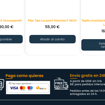
tra® Osseospeed®
Pilar Tipo Locator® Klockner® SK2®
Tapón cicatrizac
90,00
€
55,00
€
1
sponible
Añadir al carrito
Sel
op