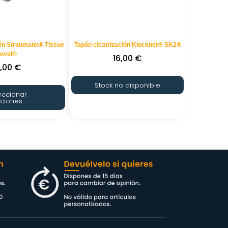
ión Straumann® Tissue
Tapón cicatrización Klockner® SK2®
Level®
16,00
€
6,00
€
Stock no disponible
eccionar
ciones