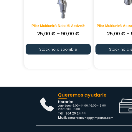
Pilar Multiunit® Nobel® Active®
Pilar Multiunit® As
25,00
€
–
90,00
€
25,00
€
–
Stock no disponible
Stock no di