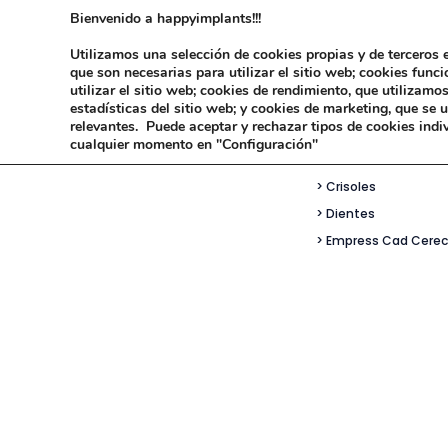
Bienvenido a happyimplants!!!
GENERAL
> Ataches
Utilizamos una selección de cookies propias y de terceros e
CERÁMICA PARA METAL
que son necesarias para utilizar el sitio web; cookies func
> Belle de Sta Claire
utilizar el sitio web; cookies de rendimiento, que utilizam
> Breden
CERÁMICA PARA TITANIO
estadísticas del sitio web; y cookies de marketing, que se 
relevantes. Puede aceptar y rechazar tipos de cookies indi
> Ceras Laboratorio
cualquier momento en "Configuración"
CERÁMICA PARA ALÚMINA Y ZR
> Chorreadoras
> Crisoles
> Dientes
> Empress Cad Cere