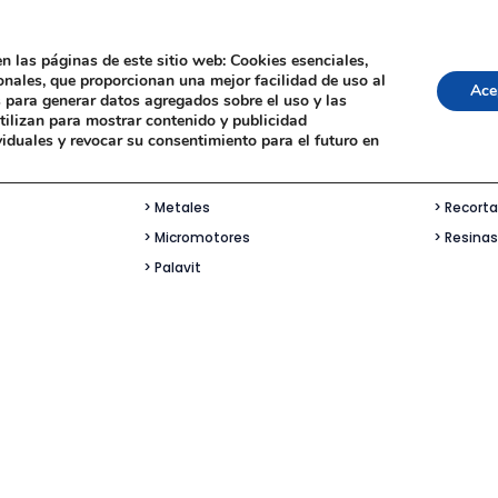
> Espátulas Eléctricas
> Pincel
n las páginas de este sitio web: Cookies esenciales,
ionales, que proporcionan una mejor facilidad de uso al
> Fundidoras & Centrífugas
> Polimel
Ace
os para generar datos agregados sobre el uso y las
> Gelatinadora, Mezclado Vibr
> Prefor
utilizan para mostrar contenido y publicidad
viduales y revocar su consentimiento para el futuro en
> Hornos Cerámica
> Prefor
> Hornos Precalentamiento
> Pulidor
> Metales
> Recort
> Micromotores
> Resinas
c
> Palavit