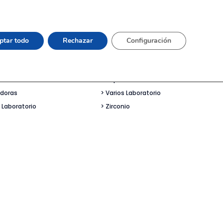
es Cerámica
> Revestimeintos
izadoras
> Signus Ceramis
ptar todo
Rechazar
Configuración
mas Bloque Cera
> Silicona Laboratorio
mas Cera
> Soldadoras
as
> Vaporetas
adoras
> Varios Laboratorio
 Laboratorio
> Zirconio